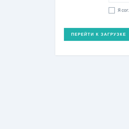
Простая социальная
Я со
Описание функционала
Лучшие игры
ПЕРЕЙТИ К ЗАГРУЗКЕ
Вой
Игры разбиты по жа
Блоки «Запросы от Д
информацию от игр, 
приглашения от друз
Блок «Мои игры» - э
На странице игры Вы 
#прямосейчас играет
Простая регистрация