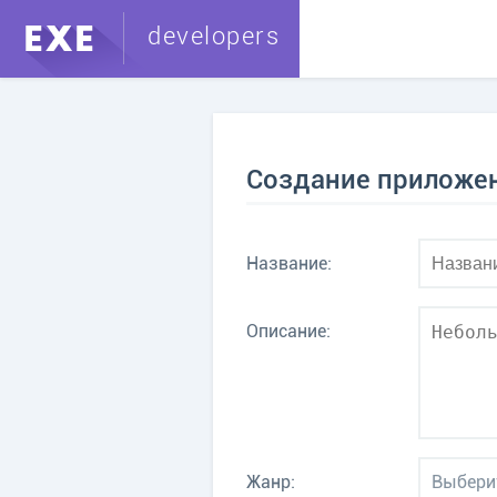
developers
Создание приложе
Название:
Описание:
Основные преимущества 
Мы собрали для Вас
Играйте без регистра
Жанр:
Выбери
Ничего не отвлекает