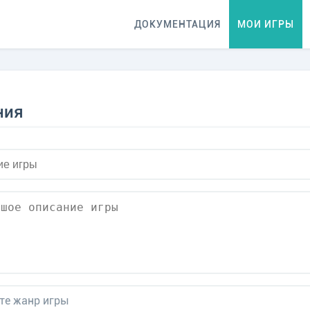
ДОКУМЕНТАЦИЯ
МОИ ИГРЫ
ния
Вход
Регистрация
Восстановит
Выберите тему обращения
игрового портала EXE.ru
 лучшие браузерные игры сети
Чужой компьютер
ции. Или регистрируйтесь в два счета, чтобы сохранить пр
те жанр игры
 Вас от увлекательного игрового процесса